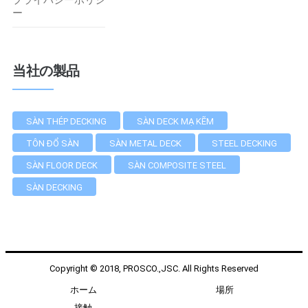
ー
当社の製品
SÀN THÉP DECKING
SÀN DECK MẠ KẼM
TÔN ĐỔ SÀN
SÀN METAL DECK
STEEL DECKING
SÀN FLOOR DECK
SÀN COMPOSITE STEEL
SÀN DECKING
Copyright © 2018, PROSCO.,JSC. All Rights Reserved
ホーム
場所
接触