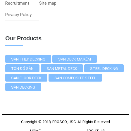
Recruitment
Site map
Privacy Policy
Our Products
SÀN THÉP DECKING
SÀN DECK MẠ KẼM
TÔN ĐỔ SÀN
SÀN METAL DECK
STEEL DECKING
SÀN FLOOR DECK
SÀN COMPOSITE STEEL
SÀN DECKING
Copyright © 2018, PROSCO.,JSC. All Rights Reserved
HOME
ABOUT US