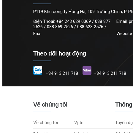
P119 Khu công ty Hồng Hà, 109 Trường Chinh, P. Ph
Điện Thoại:
+84 243 629 0369 / 088 877
Email:
p
2526 / 088 859 2526 / 088 623 2526 /
Fax:
Website
Theo dõi hoạt động
+84 913 211 718
+84 913 211 718
Về chúng tôi
Thông 
Về chúng tôi
Vị trí
Tuyển dụ