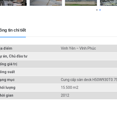
ng tin chi tiết
ịa điểm
Vinh Yên – Vĩnh Phúc
ự án, Chủ đầu tư
ổng giá trị
ông suất
ạng mục
Cung cấp sàn deck H50W930T0.7
hối lượng
15.500 m2
hời gian
2012