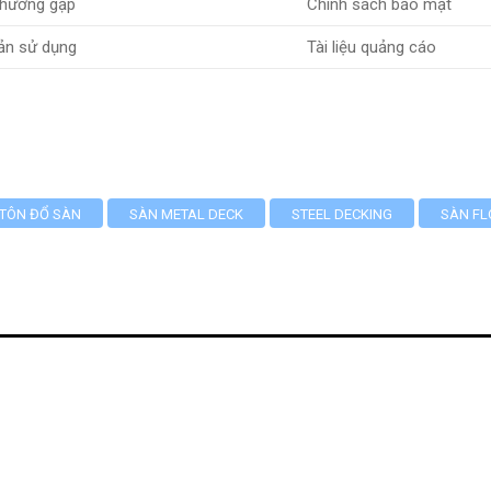
thường gặp
Chính sách bảo mật
ản sử dụng
Tài liệu quảng cáo
TÔN ĐỔ SÀN
SÀN METAL DECK
STEEL DECKING
SÀN FL