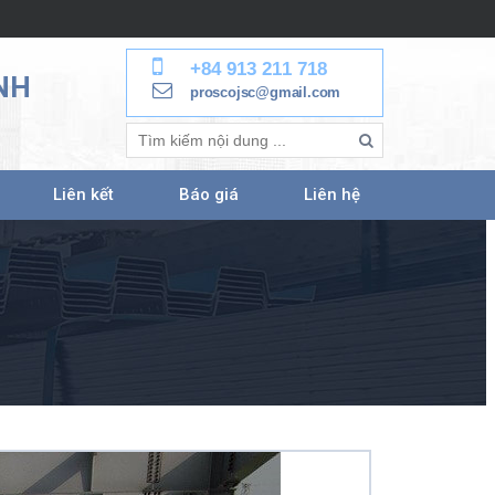
+84 913 211 718
NH
proscojsc@gmail.com
Liên kết
Báo giá
Liên hệ