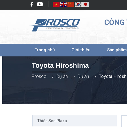
CÔNG 
Trang chủ
Giới thiệu
Sản phẩ
Toyota Hiroshima
Prosco
›
Dự án
›
Dự án
›
Toyota Hiros
Thiên Sơn Plaza