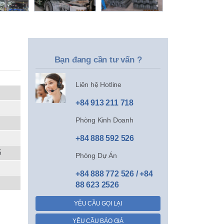
Bạn đang cần tư vấn ?
Liên hệ Hotline
+84 913 211 718
Phòng Kinh Doanh
+84 888 592 526
5
Phòng Dự Án
+84 888 772 526 / +84
88 623 2526
YÊU CẦU GỌI LẠI
YÊU CẦU BÁO GIÁ