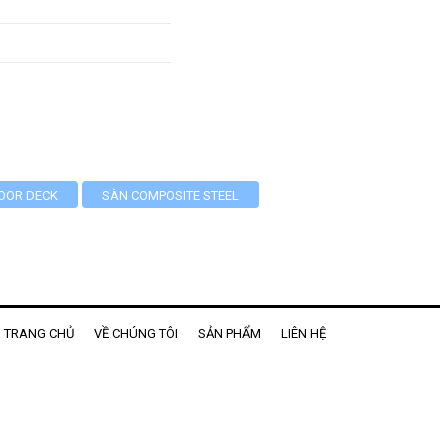
OOR DECK
SÀN COMPOSITE STEEL
TRANG CHỦ
VỀ CHÚNG TÔI
SẢN PHẨM
LIÊN HỆ