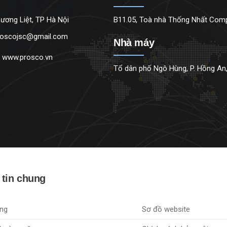
ương Liệt, TP Hà Nội
B11.05, Toà nhà Thống Nhất Compl
roscojsc@gmail.com
Nhà máy
:
www.prosco.vn
Tổ dân phố Ngô Hùng, P. Hồng An,
tin chung
ng
Sơ đồ website