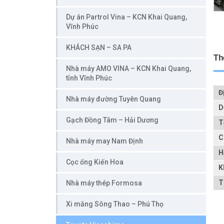
Dự án Partrol Vina – KCN Khai Quang,
Vĩnh Phúc
KHÁCH SẠN – SA PA
Thô
Nhà máy AMO VINA – KCN Khai Quang,
tỉnh Vĩnh Phúc
Đ
Nhà máy đường Tuyên Quang
D
Gạch Đồng Tâm – Hải Dương
T
C
Nhà máy may Nam Định
H
Cọc ống Kiến Hoa
K
T
Nhà máy thép Formosa
Xi măng Sông Thao – Phú Thọ