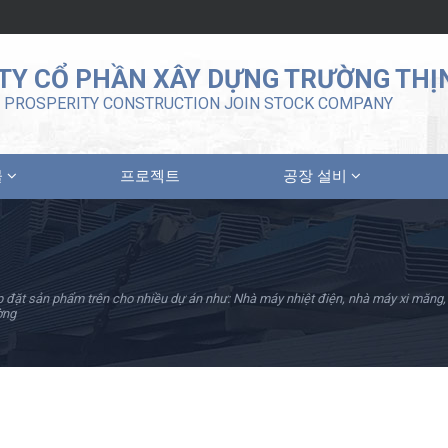
TY CỔ PHẦN XÂY DỰNG TRƯỜNG THỊ
PROSPERITY CONSTRUCTION JOIN STOCK COMPANY
물
프로젝트
공장 설비
 đặt sản phẩm trên cho nhiều dự án như: Nhà máy nhiệt điện, nhà máy xi măng, nh
ờng