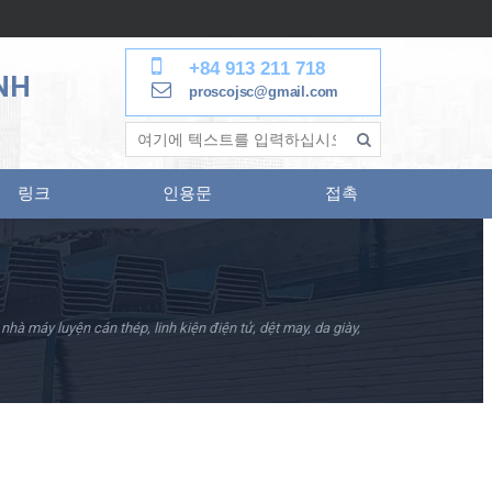
+84 913 211 718
NH
proscojsc@gmail.com
링크
인용문
접촉
à máy luyện cán thép, linh kiện điện tử, dệt may, da giày,