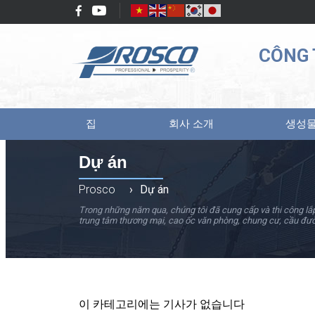
CÔNG 
집
회사 소개
생성
Dự án
Prosco
›
Dự án
Trong những năm qua, chúng tôi đã cung cấp và thi công lắp
trung tâm thương mại, cao ốc văn phòng, chung cư, cầu đư
이 카테고리에는 기사가 없습니다