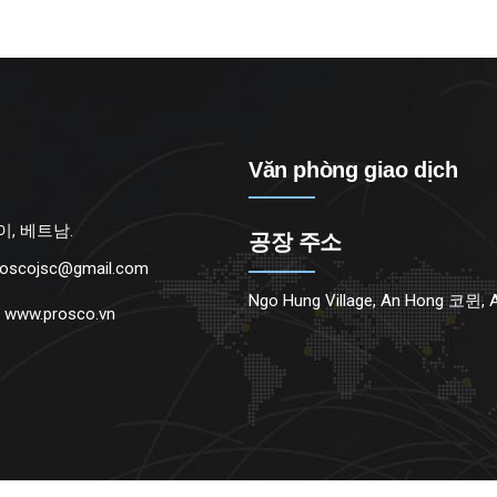
Văn phòng giao dịch
노이, 베트남.
공장 주소
roscojsc@gmail.com
Ngo Hung Village, An Hong 코뮌,
:
www.prosco.vn