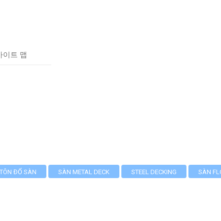
사이트 맵
TÔN ĐỔ SÀN
SÀN METAL DECK
STEEL DECKING
SÀN FL