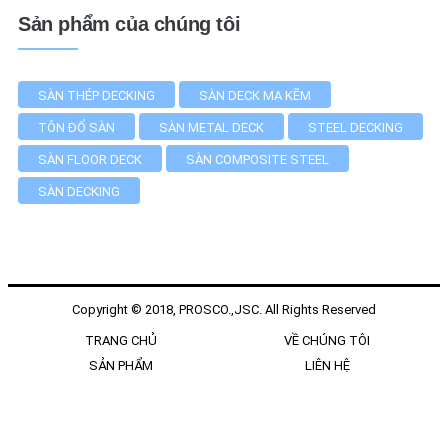
Sản phẩm của chúng tôi
SÀN THÉP DECKING
SÀN DECK MẠ KẼM
TÔN ĐỔ SÀN
SÀN METAL DECK
STEEL DECKING
SÀN FLOOR DECK
SÀN COMPOSITE STEEL
SÀN DECKING
Copyright © 2018, PROSCO.,JSC. All Rights Reserved
TRANG CHỦ
VỀ CHÚNG TÔI
SẢN PHẨM
LIÊN HỆ