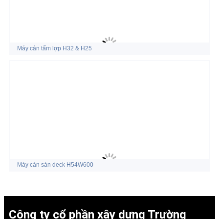
Máy cán tấm lợp H32 & H25
Máy cán sàn deck H54W600
Công ty cổ phần xây dựng Trường