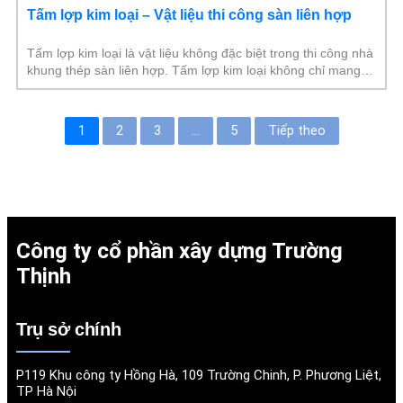
Tấm lợp kim loại – Vật liệu thi công sàn liên hợp
Tấm lợp kim loại là vật liệu không đặc biệt trong thi công nhà
khung thép sàn liên hợp. Tấm lợp kim loại không chỉ mang
lại sự chắc chắn
1
2
3
…
5
Tiếp theo
Công ty cổ phần xây dựng Trường
Thịnh
Trụ sở chính
P119 Khu công ty Hồng Hà, 109 Trường Chinh, P. Phương Liệt,
TP Hà Nội