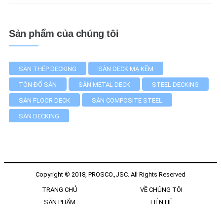
Sản phẩm của chúng tôi
SÀN THÉP DECKING
SÀN DECK MẠ KẼM
TÔN ĐỔ SÀN
SÀN METAL DECK
STEEL DECKING
SÀN FLOOR DECK
SÀN COMPOSITE STEEL
SÀN DECKING
Copyright © 2018, PROSCO.,JSC. All Rights Reserved
TRANG CHỦ
VỀ CHÚNG TÔI
SẢN PHẨM
LIÊN HỆ