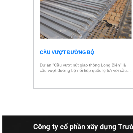
CẦU VƯỢT ĐƯỜNG BỘ
Dự án “Cầu vượt nút giao thông Long Biên" là
cầu vượt đường bộ nối tiếp quốc lộ 5A với cầu
Đông Trù . Đây là loại cầu mà kết cấu là khung
dầm thép và mặt cầu là sàn liên hợp thép bê
tông có sử dụng tấm ván khuôn là tấm thép sàn
deck H75W690 dày 1.6 và 2.3 . Prosco là nhà
thầu cung cấp sàn deck
Công ty cổ phần xây dựng Trư