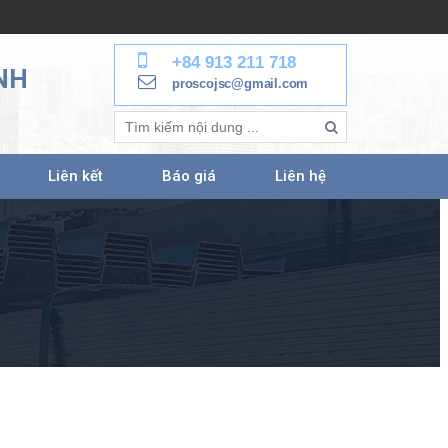
+84 913 211 718
NH
proscojsc@gmail.com
Liên kết
Báo giá
Liên hệ