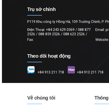
Trụ sở chính
P119 Khu công ty Hồng Hà, 109 Trường Chinh, P. Ph
Điện Thoại:
+84 243 629 0369 / 088 877
Email:
p
2526 / 088 859 2526 / 088 623 2526 /
Fax:
Website
Theo dõi hoạt động
+84 913 211 718
+84 913 211 718
Về chúng tôi
Thông 