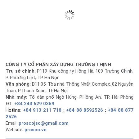
CÔNG TY CỔ PHẦN XÂY DỰNG TRƯỜNG THỊNH
Trụ sở chính:
P119 Khu công ty Hồng Hà, 109 Trường Chinh,
P. Phương Liệt, TP Hà Nội
Văn phòng:
B11.05, Tòa nhà Thống Nhất Complex, 82 Nguyễn
Tuân, P.Thanh Xuân, TP.Hà Nội
Nhà máy:
Tổ dân phố Ngô Hùng, P.Hồng An, TP. Hải Phòng
ĐT:
+84 243 629 0369
Hotline
:
+84 913 211 718
;
+84 88 8592526
;
+84 88 877
2526
Email:
proscojsc@gmail.com
Website:
prosco.vn