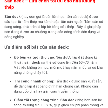
Sàn deck – Lựa chọn tối ưu cho nhà khung
thép
Sàn deck
(hay còn gọi là sàn liên hợp, tôn sàn deck) được
cấu tạo từ tấm thép mạ kẽm hoặc tôn cán nguội. Tấm sàn có
dạng sóng, phía trên là lớp bê tông cốt thép.. Đây là giải pháp
sàn đang được ưa chuộng trong các công trình dân dụng và
công nghiệp.
Ưu điểm nổi bật của sàn deck:
Độ bền và tuổi thọ cao
: Nếu được lắp đặt đúng kỹ
thuật,
sàn deck
có thể sử dụng lên đến 60–70 năm.
Vật liệu không bị mục, mối mọt hay nấm mốc và có khả
năng chống cháy tốt.
Thi công nhanh chóng
: Tấm deck được sản xuất sẵn,
dễ dàng lắp đặt bằng đinh hàn chống cắt. Không cần
dùng cốp pha hay giàn giáo truyền thống.
Giảm tải trọng công trình
:
Sàn deck
nhẹ hơn sàn bê
tông thường từ 30–50%, giúp giảm chi phí phần móng và