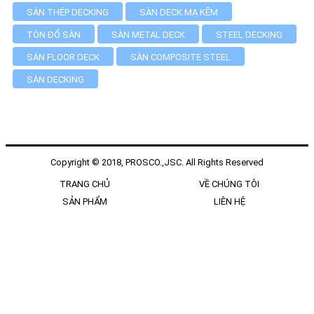
SÀN THÉP DECKING
SÀN DECK MẠ KẼM
TÔN ĐỔ SÀN
SÀN METAL DECK
STEEL DECKING
SÀN FLOOR DECK
SÀN COMPOSITE STEEL
SÀN DECKING
Copyright © 2018, PROSCO.,JSC. All Rights Reserved
TRANG CHỦ
VỀ CHÚNG TÔI
SẢN PHẨM
LIÊN HỆ